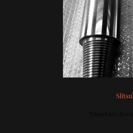
Slits
Tillverkad i Eur