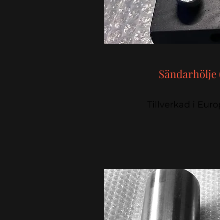
Sändarhölje 
Tillverkad i Eur