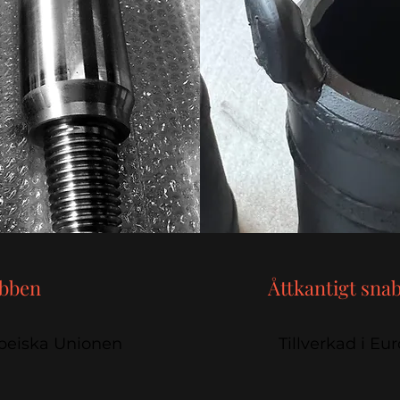
ubben
Åttkantigt sna
opeiska Unionen
Tillverkad i E