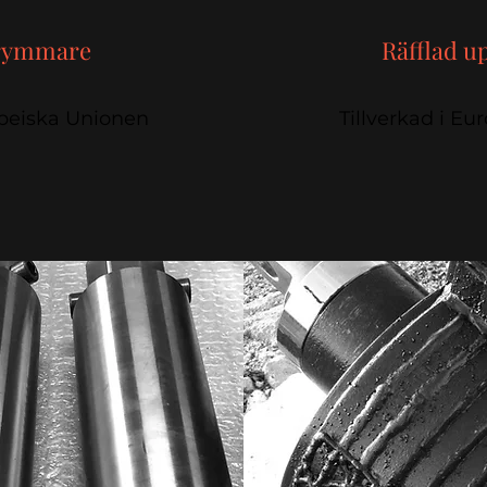
rymmare
Räfflad 
opeiska Unionen
Tillverkad i E