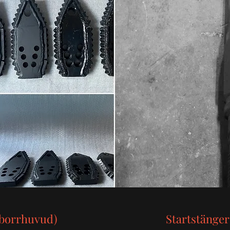
(borrhuvud)
Startstänger