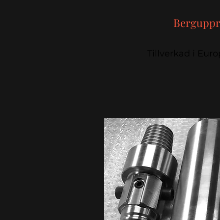
Bergupp
Tillverkad i Eur