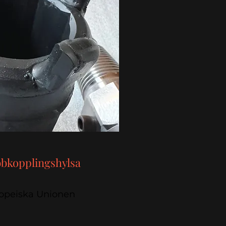
bbkopplingshylsa
uropeiska Unionen