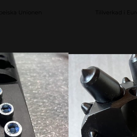
opeiska Unionen
Tillverkad i E