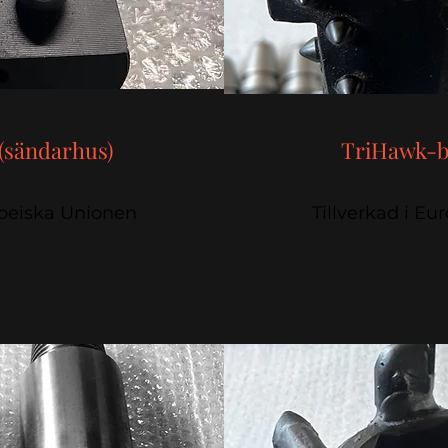
(sändarhus)
TriHawk-
opeiska Unionen
Tillverkad i E