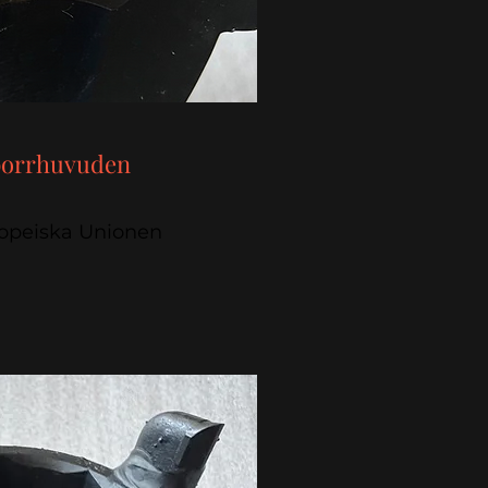
borrhuvuden
uropeiska Unionen