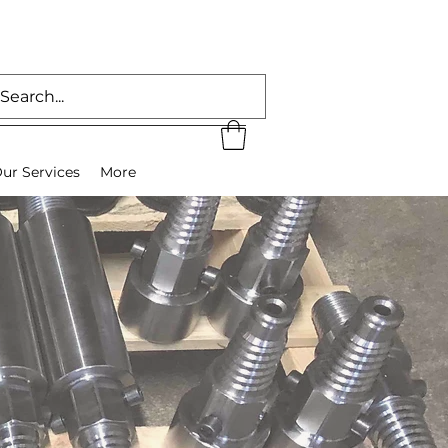
ur Services
More