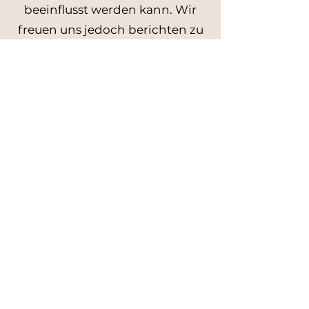
beeinflusst werden kann. Wir
freuen uns jedoch berichten zu
können, dass unsere Tests gezeigt
haben, dass diese Liner
mindestens genauso gut, wenn
nicht sogar besser, als ihre
keramischen Gegenstücke
funktionieren.
Bitte zögern Sie nicht, sich zu
melden, falls Sie spezifische
Anforderungen haben. Wir haben
die Fähigkeit, jede Geometrie
nach Ihren einzigartigen
Spezifikationen zu produzieren, sei