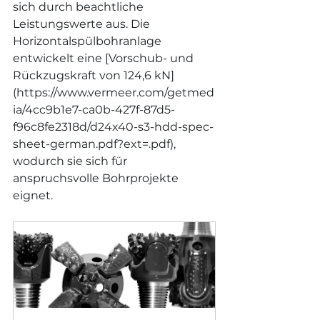
sich durch beachtliche 
Leistungswerte aus. Die 
Horizontalspülbohranlage 
entwickelt eine [Vorschub- und 
Rückzugskraft von 124,6 kN]
(
https://www.vermeer.com/getmed
ia/4cc9b1e7-ca0b-427f-87d5-
f96c8fe2318d/d24x40-s3-hdd-spec-
sheet-german.pdf?ext=.pdf
), 
wodurch sie sich für 
anspruchsvolle Bohrprojekte 
eignet.